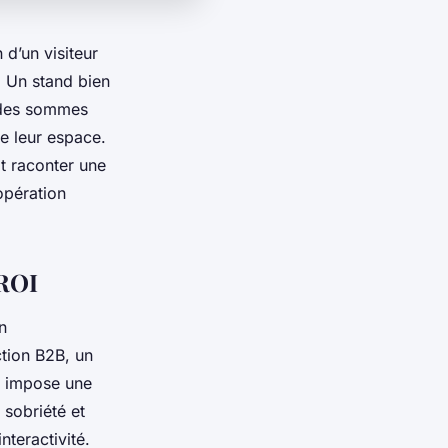
 d’un visiteur
. Un stand bien
t des sommes
e leur espace.
it raconter une
 opération
 ROI
n
tion B2B, un
le impose une
 sobriété et
nteractivité.