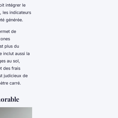
it intégrer le
, les indicateurs
été générée.
permet de
 zones
st plus du
 inclut aussi la
es au sol,
t des frais
st judicieux de
ètre carré.
morable