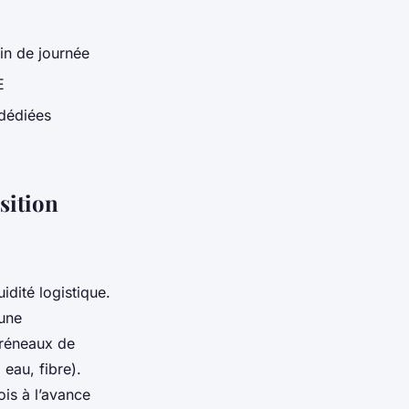
fin de journée
E
 dédiées
sition
dité logistique.
 une
créneaux de
 eau, fibre).
is à l’avance