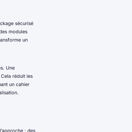
ockage sécurisé
r des modules
transforme un
es. Une
Cela réduit les
nant un cahier
lisation.
l’approche ; des