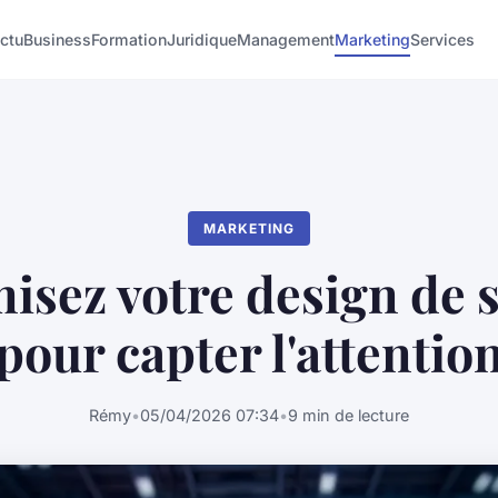
ctu
Business
Formation
Juridique
Management
Marketing
Services
MARKETING
isez votre design de 
pour capter l'attentio
Rémy
•
05/04/2026 07:34
•
9 min de lecture