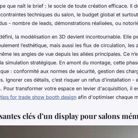
pe que naît le brief : le socle de toute création efficace. Il do
s contraintes techniques du salon, le budget global et surtout
dus - nombre de leads, démonstrations réalisées, ou notori
défini, la modélisation en 3D devient incontournable. Elle 
eulement l’esthétique, mais aussi les flux de circulation, les
ême les angles de vue depuis les allées principales. Ce n’e
 la simulation stratégique. En amont du montage, cette phase
ique : conformité aux normes de sécurité, gestion des charg
. Ignorer ces détails, c’est risquer un refus d’installation - e
 Pour transformer votre espace en levier d'acquisition, il e
s
tips for trade show booth design
afin d'optimiser chaque m
antes clés d’un display pour salons mé