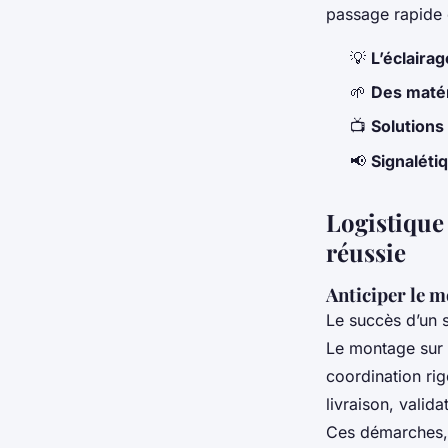
passage rapide
💡
L’éclaira
🌱
Des maté
📺
Solutions
📢
Signaléti
Logistique
réussie
Anticiper le 
Le succès d’un s
Le montage sur s
coordination ri
livraison, valida
Ces démarches, 