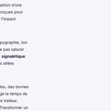
eption d’une
 conçues pour
 l’impact
ypographie, ton
e pas saturer
e
signalétique
s allées
iles, des bornes
nge le temps de
 traiteur,
? Transformer un