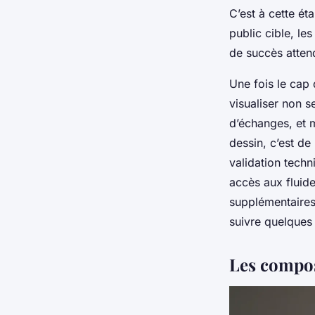
C’est à cette éta
public cible, le
de succès atten
Une fois le cap 
visualiser non s
d’échanges, et m
dessin, c’est de
validation techn
accès aux fluides
supplémentaires.
suivre quelque
Les compos