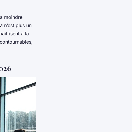
 la moindre
M n’est plus un
aîtrisent à la
ncontournables,
2026