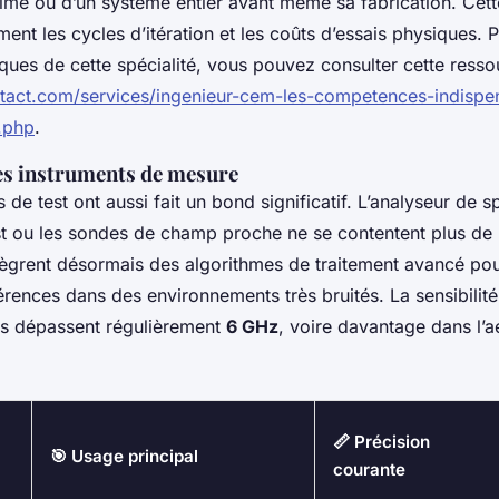
primé ou d’un système entier avant même sa fabrication. Cet
ment les cycles d’itération et les coûts d’essais physiques.
iques de cette spécialité, vous pouvez consulter cette resso
ntact.com/services/ingenieur-cem-les-competences-indispe
.php
.
s instruments de mesure
de test ont aussi fait un bond significatif. L’analyseur de sp
st ou les sondes de champ proche ne se contentent plus de 
tègrent désormais des algorithmes de traitement avancé pour
érences dans des environnements très bruités. La sensibilité
s dépassent régulièrement
6 GHz
, voire davantage dans l’
📏 Précision
🎯 Usage principal
courante