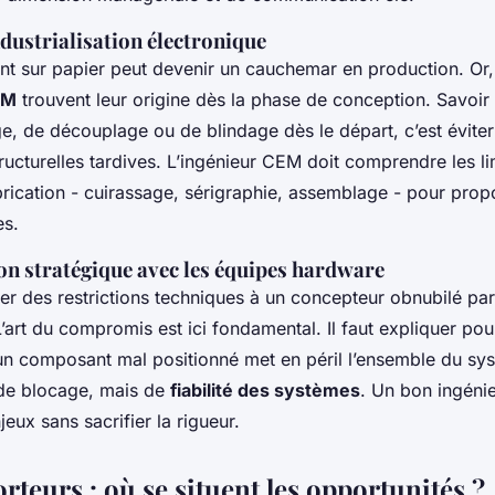
ndustrialisation électronique
nt sur papier peut devenir un cauchemar en production. Or
EM
trouvent leur origine dès la phase de conception. Savoi
e, de découplage ou de blindage dès le départ, c’est évite
ructurelles tardives. L’ingénieur CEM doit comprendre les li
rication - cuirassage, sérigraphie, assemblage - pour prop
es.
 stratégique avec les équipes hardware
ser des restrictions techniques à un concepteur obnubilé par
art du compromis est ici fondamental. Il faut expliquer pou
un composant mal positionné met en péril l’ensemble du sys
 de blocage, mais de
fiabilité des systèmes
. Un bon ingéni
jeux sans sacrifier la rigueur.
rteurs : où se situent les opportunités ?