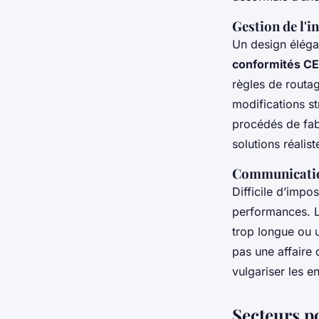
Gestion de l'i
Un design éléga
conformités C
règles de routag
modifications st
procédés de fab
solutions réalist
Communication
Difficile d’impo
performances. L’
trop longue ou 
pas une affaire
vulgariser les en
Secteurs po