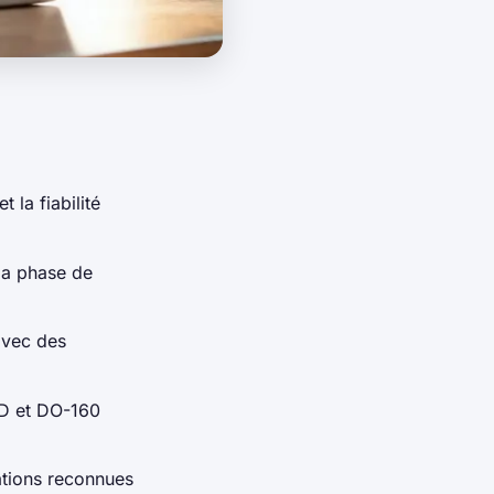
 la fiabilité
 la phase de
avec des
D et DO-160
ations reconnues