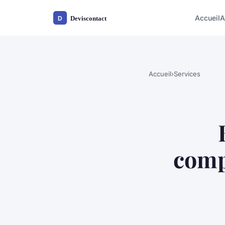
Accueil
A
Accueil
›
Services
comp