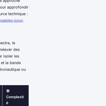
te approche
 Pour approfondir
urce technique :
nsables-pour-
ectre, le
relever des
 isoler les
 et la bande
aéronautique ou
🛠
Complexit
é