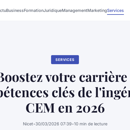
ctu
Business
Formation
Juridique
Management
Marketing
Services
SERVICES
Boostez votre carrière 
étences clés de l'ingé
CEM en 2026
Nicet
•
30/03/2026 07:39
•
10 min de lecture