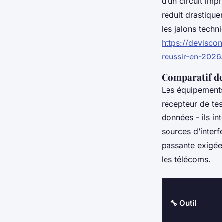
d’un circuit im
réduit drastique
les jalons techn
https://devisco
reussir-en-2026
Comparatif de
Les équipements 
récepteur de te
données - ils in
sources d’interf
passante exigée
les télécoms.
🔧 Outil