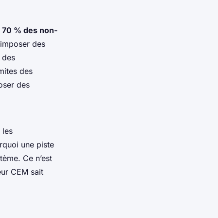
,
70 % des non-
r imposer des
r des
mites des
oser des
 les
rquoi une piste
tème. Ce n’est
eur CEM sait