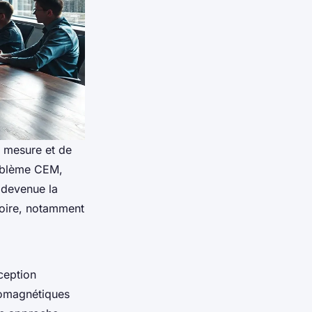
e mesure et de
roblème CEM,
t devenue la
toire, notamment
ception
romagnétiques