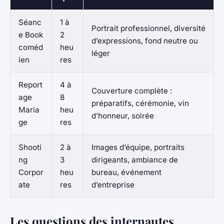
Séanc
1 à
Portrait professionnel, diversité
e Book
2
d’expressions, fond neutre ou
coméd
heu
léger
ien
res
Report
4 à
Couverture complète :
age
8
préparatifs, cérémonie, vin
Maria
heu
d’honneur, soirée
ge
res
Shooti
2 à
Images d’équipe, portraits
ng
3
dirigeants, ambiance de
Corpor
heu
bureau, événement
ate
res
d’entreprise
Les questions des internautes